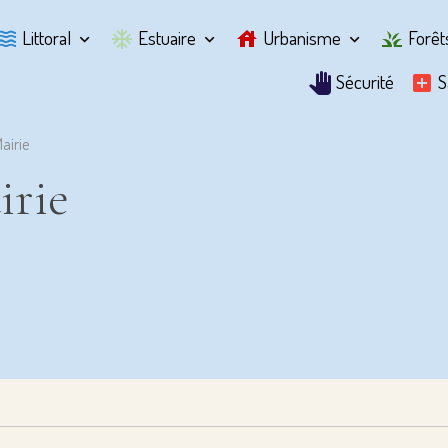
Littoral
Estuaire
Urbanisme
Forê
Sécurité
S
airie
irie